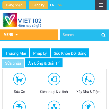
Đăng nhập
Đăng ký
EN
VN
MENU
Thương Mại
Pháp Lý
Sức Khỏe Đời Sống
Sửa chữa
Ăn Uống & Giải Trí
Sửa Xe
Điện thoại & vi tính
Xây Nhà & Tiệm