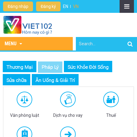
Đăng nhập
Đăng ký
EN
VN
MENU
Thương Mại
Pháp Lý
Sức Khỏe Đời Sống
Sửa chữa
Ăn Uống & Giải Trí
Văn phòng luật
Dịch vụ cho vay
Thuế