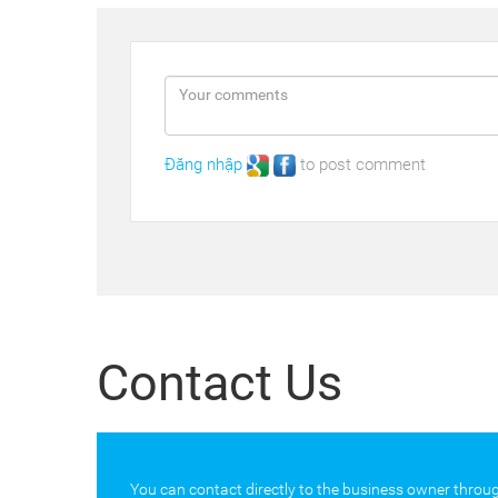
Đăng nhập
to post comment
Contact Us
You can contact directly to the business owner throug