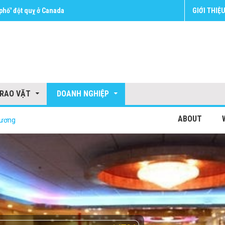
GIỚI THIỆ
RAO VẶT
DOANH NGHIỆP
ABOUT
Hương