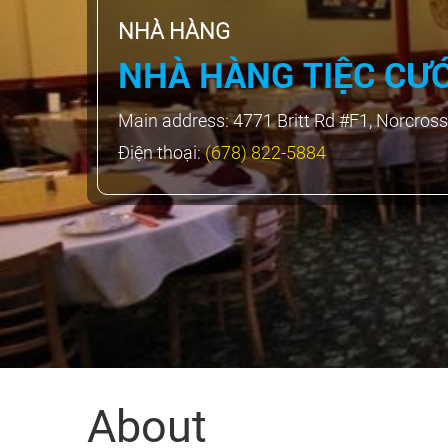
NHÀ HÀNG
NHÀ HÀNG TIỆC CƯ
Main address:
4771 Britt Rd #F1, Norcross
Điện thoại:
(678) 822-5884
About