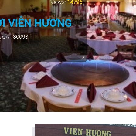
Views:
14796
ỚI VIỄN HƯƠNG
, GA - 30093