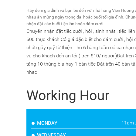
Hãy đem gia đình và bạn bè đến với nhà hàng Vien Huong 
nhau ăn mừng ngày trọng đại hoặc buổi tối gia đình. Chún
nhận đặt các buổi tiệc lớn hoặc đám cưới
Chuyên nhận đặt tiêc cưới , hỏi , sinh nhât , tiệc liê
500 thực khách
Có giá đặc biệt cho đám cưới , hội đ
chức gây quỹ từ thiện
Thứ 6 hàng tuần có ca nhạc 
vũ cho khách đến ăn tối ( trên $10/ người )
Đặt trên
tặng 10 thùng bia hay 1 bàn tiệc
Đặt trên 40 bàn t
nhạc
Working Hour
MONDAY
11am 
WEDNESDAY