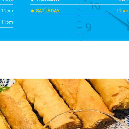
SATURDAY
: 11pm
11am 
: 11pm