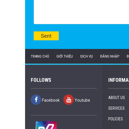
Sent
TRANG CHỦ
GIỚI THIỆU
DỊCH VỤ
ĐĂNG NHẬP
Đ
FOLLOWS
INFORMA
ABOUT US
Facebook
Youtube
SERVICES
POLICIES