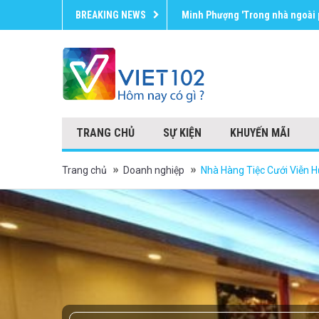
BREAKING NEWS
Assi Plaza weekly deals
TRANG CHỦ
SỰ KIỆN
KHUYẾN MÃI
Trang chủ
Doanh nghiệp
Nhà Hàng Tiệc Cưới Viễn 