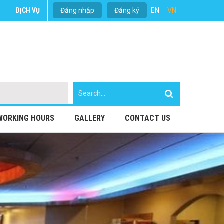
U
DỊCH VỤ
Đăng nhập
Đăng ký
EN
VN
WORKING HOURS
GALLERY
CONTACT US