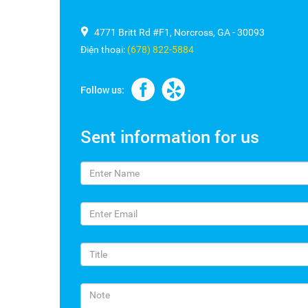
4771 Britt Rd #F1, Norcross, GA - 30093
Điện thoại:
(678) 822-5884
Follow us:
Sent information for us