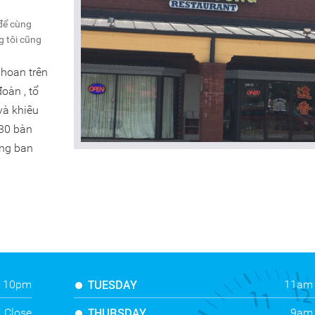
để cùng
g tôi cũng
n hoan trên
oàn , tổ
và khiêu
 30 bàn
ặng ban
TUESDAY
: 10pm
11am 
THURSDAY
Close
9am 