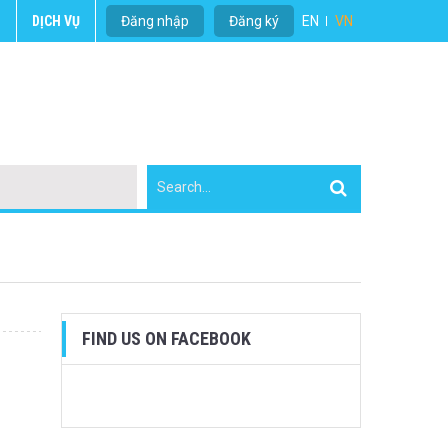
U
DỊCH VỤ
Đăng nhập
Đăng ký
EN
VN
FIND US ON FACEBOOK