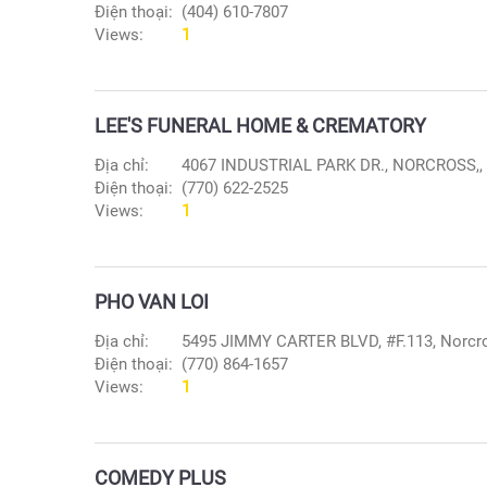
Điện thoại:
(404) 610-7807
Views:
1
LEE'S FUNERAL HOME & CREMATORY
Địa chỉ:
4067 INDUSTRIAL PARK DR., NORCROSS,, 
Điện thoại:
(770) 622-2525
Views:
1
PHO VAN LOI
Địa chỉ:
5495 JIMMY CARTER BLVD, #F.113, Norcr
Điện thoại:
(770) 864-1657
Views:
1
COMEDY PLUS