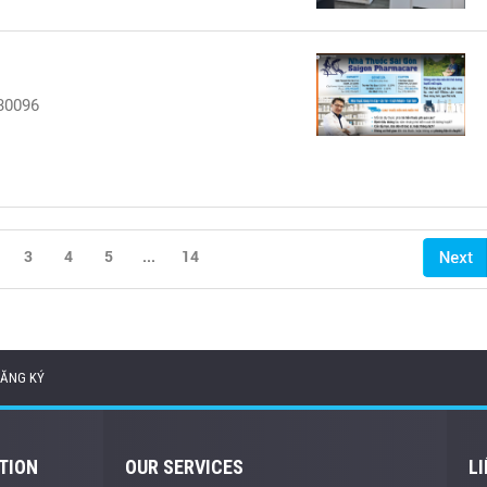
30096
3
4
5
...
14
ĂNG KÝ
TION
OUR SERVICES
LI