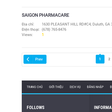
SAIGON PHARMACARE
Địa chỉ:
1630 PLEASANT HILL RD#C4, Duluth, GA 
Điện thoại:
(678) 765-8476
Views:
1
1
2
TRANG CHỦ
GIỚI THIỆU
DỊCH VỤ
ĐĂNG NHẬP
Đ
FOLLOWS
INFORMA