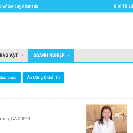
hố' đột quỵ ở Canada
GIỚI THIỆ
RAO VẶT
DOANH NGHIỆP
Sửa chữa
Ăn Uống & Giải Trí
ross, GA 30093