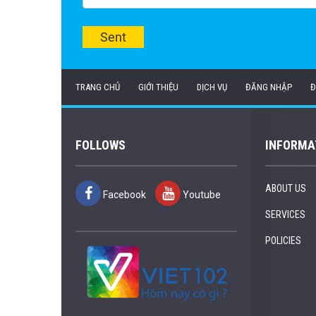
Sent
TRANG CHỦ
GIỚI THIỆU
DỊCH VỤ
ĐĂNG NHẬP
Đ
FOLLOWS
INFORMA
ABOUT US
Facebook
Youtube
SERVICES
POLICIES