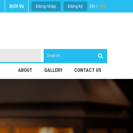
U
DỊCH VỤ
Đăng nhập
Đăng ký
EN
VN
ABOUT
GALLERY
CONTACT US