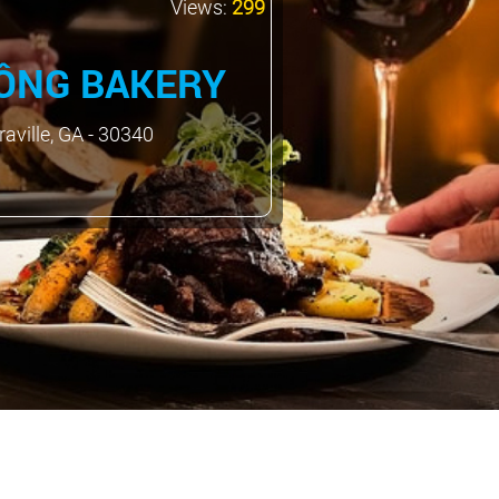
Views:
299
ÔNG BAKERY
aville, GA - 30340