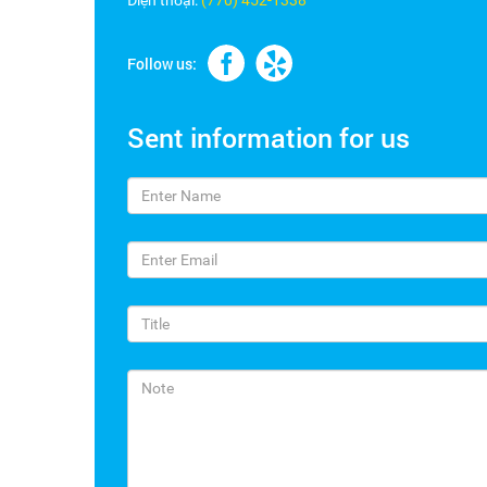
Điện thoại:
(770) 452-1338
Follow us:
Sent information for us