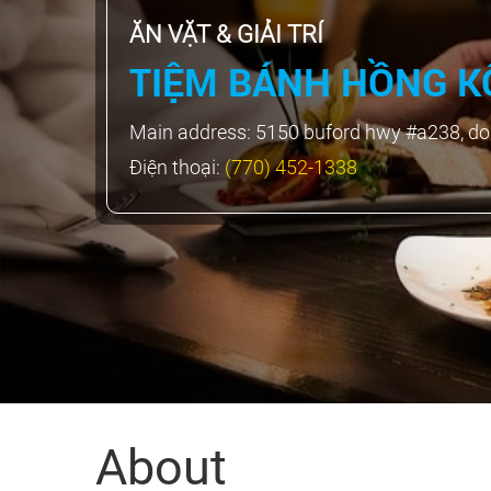
ĂN VẶT & GIẢI TRÍ
TIỆM BÁNH HỒNG K
Main address:
5150 buford hwy #a238, dor
Điện thoại:
(770) 452-1338
About