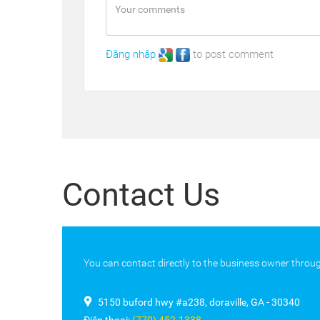
Đăng nhập
to post comment
Contact Us
You can contact directly to the business owner throug
5150 buford hwy #a238, doraville, GA - 30340