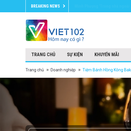
BREAKING NEWS
Assi Plaza weekly deals
TRANG CHỦ
SỰ KIỆN
KHUYẾN MÃI
Trang chủ
Doanh nghiệp
Tiệm Bánh Hồng Kông Bak