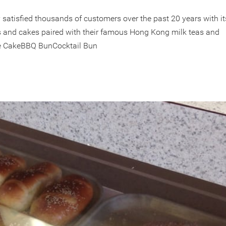
atisfied thousands of customers over the past 20 years with it
es and cakes paired with their famous Hong Kong milk teas and
 Cake
BBQ Bun
Cocktail Bun