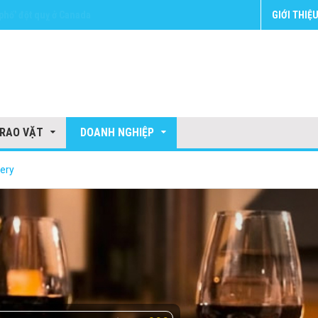
GIỚI THIỆ
RAO VẶT
DOANH NGHIỆP
ery