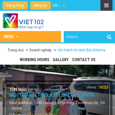
Đăng nhập
Đăng ký
EN
VN
MENU
Trang chủ
Doanh nghiệp
Hội thánh tin lành Bắc Atlanta
WORKING HOURS
GALLERY
CONTACT US
Views:
16023
TÔN GIÁO
HỘI THÁNH TIN LÀNH BẮC ATLANTA
Main address:
1648 Lawrenceville Hwy, Lawrenceville, GA
- 30044