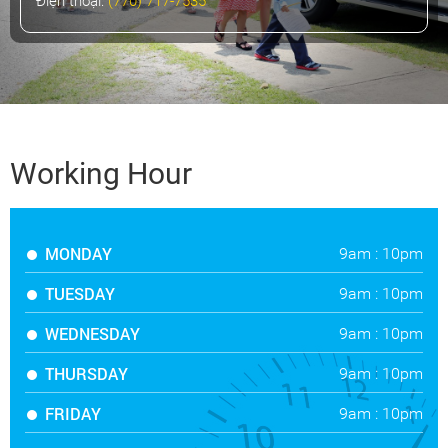
Điện thoại:
(770) 717-7535
Working Hour
MONDAY
9am : 10pm
TUESDAY
9am : 10pm
WEDNESDAY
9am : 10pm
THURSDAY
9am : 10pm
FRIDAY
9am : 10pm